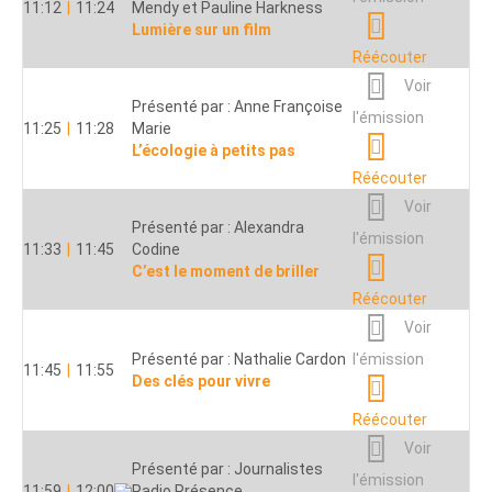
Réécouter
Réécouter
11:12
|
11:24
Mendy et Pauline Harkness
Lumière sur un film
Voir
Présenté par : Des prêtres
Réécouter
07:50
|
07:55
de la région
l'émission
Evangile et commentaire
Voir
Réécouter
Présenté par : Anne Françoise
l'émission
11:25
|
11:28
Marie
Voir
Présenté par : Clémence
L’écologie à petits pas
07:55
|
07:58
Roux
l'émission
Réécouter
Agenda d’été
Réécouter
Voir
Présenté par : Rédaction
Présenté par : Alexandra
l'émission
Radio Présence
Emission non
11:33
|
11:45
Codine
08:00
|
08:03
Flash d’Informations
disponible en ligne
C’est le moment de briller
Nationales
Réécouter
Voir
Présenté par : Marine de
Voir
08:08
|
08:11
Charrin
l'émission
Présenté par : Nathalie Cardon
l'émission
11:45
|
11:55
Art-thérapie
Des clés pour vivre
Réécouter
Voir
Réécouter
Présenté par : Eric Duprix
08:11
|
08:15
Chroniques du Festival
Voir
l'émission
de Toulouse
Présenté par : Journalistes
l'émission
Réécouter
11:59
|
12:00
Radio Présence