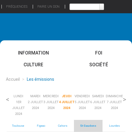
FRÉQUENCES
FAIRE UN DON
INFORMATION
FOI
CULTURE
SOCIÉTÉ
Accueil
>
Les émissions
LUNDI
MARDI
MERCREDI
JEUDI
VENDREDI
SAMEDI
DIMANCHE
<
>
1ER
2 JUILLET
3 JUILLET
4 JUILLET
5 JUILLET
6 JUILLET
7 JUILLET
JUILLET
2024
2024
2024
2024
2024
2024
2024
Toulouse
Figeac
Cahors
St Gaudens
Lourdes