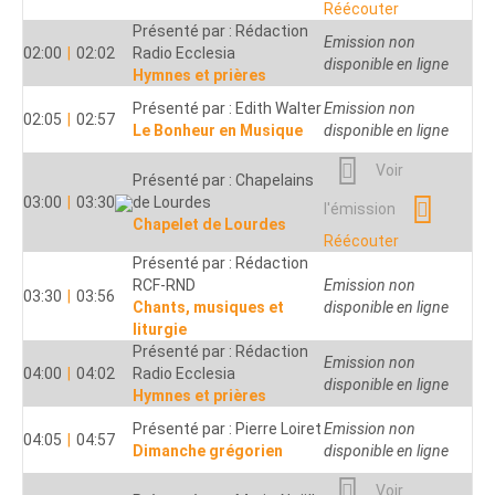
Réécouter
Présenté par : Rédaction
Emission non
02:00
|
02:02
Radio Ecclesia
disponible en ligne
Hymnes et prières
Présenté par : Edith Walter
Emission non
02:05
|
02:57
Le Bonheur en Musique
disponible en ligne
Voir
Présenté par : Chapelains
03:00
|
03:30
de Lourdes
l'émission
Chapelet de Lourdes
Réécouter
Présenté par : Rédaction
RCF-RND
Emission non
03:30
|
03:56
Chants, musiques et
disponible en ligne
liturgie
Présenté par : Rédaction
Emission non
04:00
|
04:02
Radio Ecclesia
disponible en ligne
Hymnes et prières
Présenté par : Pierre Loiret
Emission non
04:05
|
04:57
Dimanche grégorien
disponible en ligne
Voir