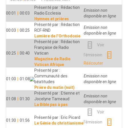
Présenté par : Rédaction
Emission non
00:01
|
00:03
Radio Ecclesia
disponible en ligne
Hymnes et prières
Présenté par : Rédaction
Emission non
00:03
|
00:25
RCF-RND
disponible en ligne
Lumière de l’Orthodoxie
Présenté par : Rédaction
Voir
Française de Radio
00:25
|
00:40
Vatican
l'émission
Magazine de Radio
Réécouter
Vatican Afrique
Présenté par :
Communauté des
Emission non
01:00
|
01:08
béatitudes
disponible en ligne
Prière du matin (nuit)
Présenté par : Etienne et
Emission non
01:08
|
01:30
Jocelyne Tarneaud
disponible en ligne
La Bible pas à pas
Voir
Présenté par : Eric Picard
01:30
|
01:56
l'émission
Le Génie du christianisme