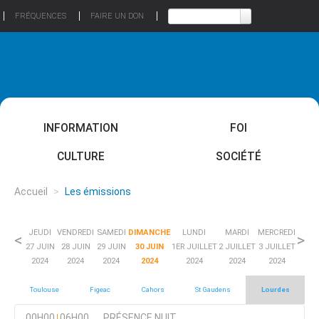
FRÉQUENCES
FAIRE UN DON
INFORMATION
FOI
CULTURE
SOCIÉTÉ
Accueil
>
Les émissions
JEUDI
VENDREDI
SAMEDI
DIMANCHE
LUNDI
MARDI
MERCREDI
<
>
27 JUIN
28 JUIN
29 JUIN
30 JUIN
1ER JUILLET
2 JUILLET
3 JUILLET
2024
2024
2024
2024
2024
2024
2024
Toulouse
Figeac
Cahors
St Gaudens
Lourdes
00H00
06H00
PRÉSENCE NUIT