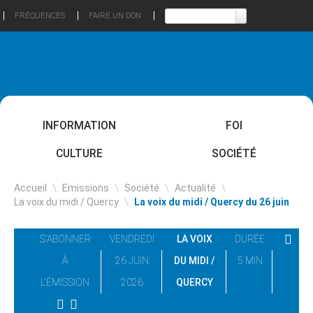
FRÉQUENCES
FAIRE UN DON
INFORMATION
FOI
CULTURE
SOCIÉTÉ
Accueil
\
Emissions
\
Société
\
Actualité
\
La voix du midi / Quercy
\
La voix du midi / Quercy du 26 juin
S'ABONNER
VENDREDI
LA VOIX
DURÉE
À
26 JUIN
DU MIDI /
5 MIN
L'ÉMISSION
2026
QUERCY