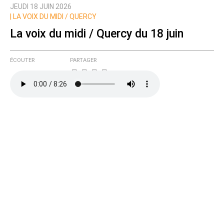
JEUDI 18 JUIN 2026
Nom
|
LA VOIX DU MIDI / QUERCY
La voix du midi / Quercy du 18 juin
Courriel (non publié)
ÉCOUTER
PARTAGER
Ajoutez votre commentaire ici
Texte de votre message