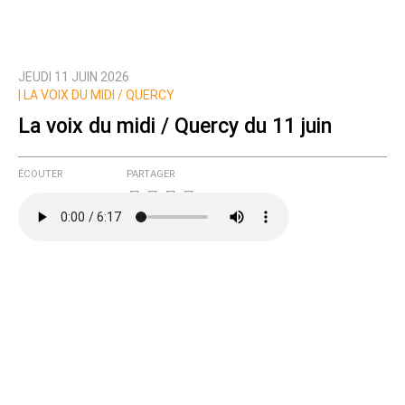
JEUDI 11 JUIN 2026
Prévenez-moi de tous les nouveaux commentaires
|
LA VOIX DU MIDI / QUERCY
de cette discussion par email
La voix du midi / Quercy du 11 juin
ÉCOUTER
PARTAGER