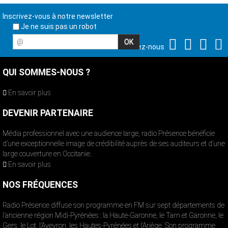
Inscrivez-vous à notre newsletter
Je ne suis pas un robot
@
Suivez-nous
QUI SOMMES-NOUS ?
En savoir plus
DEVENIR PARTENAIRE
Média professionnel avec une audience large, radio Présence bénéficie
d’une exceptionnelle image de crédibilité auprès de ses auditeurs et d’une
large couverture en Occitanie.
En savoir plus
NOS FRÉQUENCES
Radio Présence diffuse son programme en FM sur sept départements de
l’ancienne région Midi-Pyrénées : la Haute-Garonne, le Tarn et Garonne, le
Gers, le Lot, l’Aveyron, les Hautes-Pyrénées et l’Ariège. Son programme