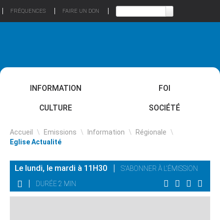
FRÉQUENCES
FAIRE UN DON
INFORMATION
FOI
CULTURE
SOCIÉTÉ
Accueil
\
Emissions
\
Information
\
Régionale
\
Eglise Actualité
Le lundi, le mardi à 11H30
S'ABONNER À L'ÉMISSION
DURÉE 2 MIN