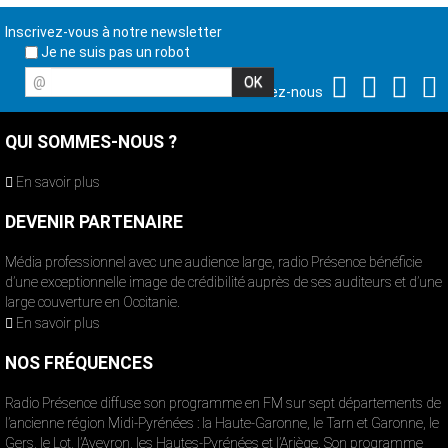
Inscrivez-vous à notre newsletter
Je ne suis pas un robot
@
Suivez-nous
QUI SOMMES-NOUS ?
En savoir plus
DEVENIR PARTENAIRE
Média professionnel avec une audience large, radio Présence bénéficie
d’une exceptionnelle image de crédibilité auprès de ses auditeurs et d’une
large couverture en Occitanie.
En savoir plus
NOS FRÉQUENCES
Radio Présence diffuse son programme en FM sur sept départements de
l’ancienne région Midi-Pyrénées : la Haute-Garonne, le Tarn et Garonne, le
Gers, le Lot, l’Aveyron, les Hautes-Pyrénées et l’Ariège. Son programme