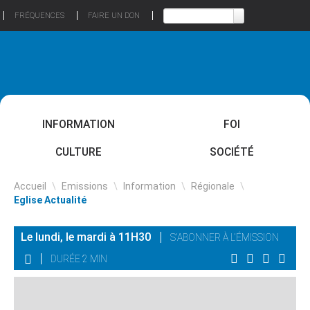
FRÉQUENCES
FAIRE UN DON
INFORMATION
FOI
CULTURE
SOCIÉTÉ
Accueil
\
Emissions
\
Information
\
Régionale
\
Eglise Actualité
Le lundi, le mardi à 11H30
S'ABONNER À L'ÉMISSION
DURÉE 2 MIN