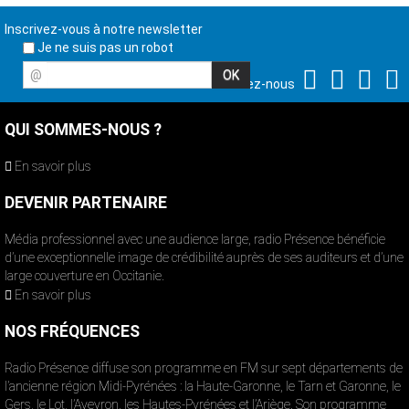
Inscrivez-vous à notre newsletter
Je ne suis pas un robot
@
Suivez-nous
QUI SOMMES-NOUS ?
En savoir plus
DEVENIR PARTENAIRE
Média professionnel avec une audience large, radio Présence bénéficie
d’une exceptionnelle image de crédibilité auprès de ses auditeurs et d’une
large couverture en Occitanie.
En savoir plus
NOS FRÉQUENCES
Radio Présence diffuse son programme en FM sur sept départements de
l’ancienne région Midi-Pyrénées : la Haute-Garonne, le Tarn et Garonne, le
Gers, le Lot, l’Aveyron, les Hautes-Pyrénées et l’Ariège. Son programme