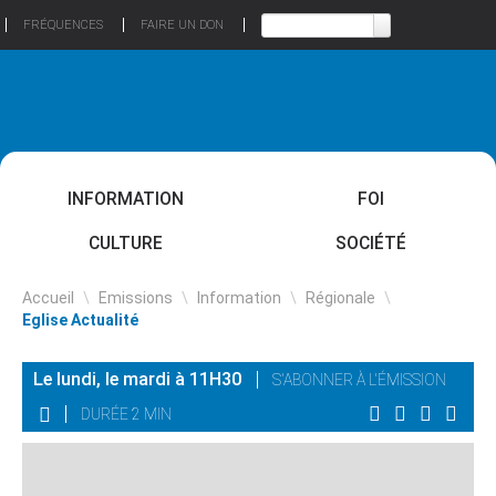
FRÉQUENCES
FAIRE UN DON
INFORMATION
FOI
CULTURE
SOCIÉTÉ
Accueil
\
Emissions
\
Information
\
Régionale
\
Eglise Actualité
Le lundi, le mardi à 11H30
S'ABONNER À L'ÉMISSION
DURÉE 2 MIN