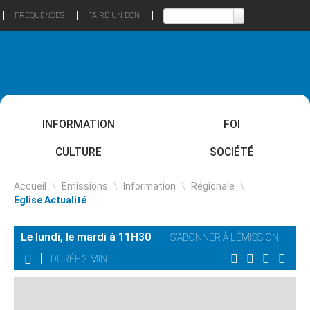
FRÉQUENCES
FAIRE UN DON
INFORMATION
FOI
CULTURE
SOCIÉTÉ
Accueil
\
Emissions
\
Information
\
Régionale
\
Eglise Actualité
Le lundi, le mardi à 11H30
S'ABONNER À L'ÉMISSION
DURÉE 2 MIN