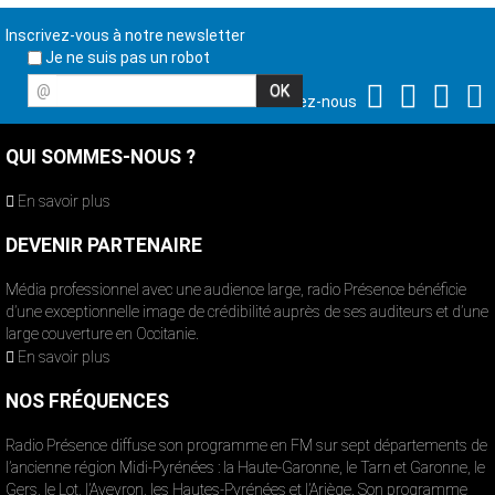
Inscrivez-vous à notre newsletter
Je ne suis pas un robot
@
Suivez-nous
QUI SOMMES-NOUS ?
En savoir plus
DEVENIR PARTENAIRE
Média professionnel avec une audience large, radio Présence bénéficie
d’une exceptionnelle image de crédibilité auprès de ses auditeurs et d’une
large couverture en Occitanie.
En savoir plus
NOS FRÉQUENCES
Radio Présence diffuse son programme en FM sur sept départements de
l’ancienne région Midi-Pyrénées : la Haute-Garonne, le Tarn et Garonne, le
Gers, le Lot, l’Aveyron, les Hautes-Pyrénées et l’Ariège. Son programme