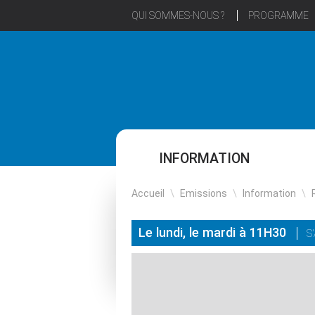
QUI SOMMES-NOUS ?
PROGRAMME
INFORMATION
Accueil
\
Emissions
\
Information
\
Le lundi, le mardi à 11H30
S