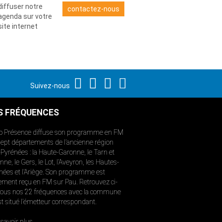
diffuser notre
contactez-nous
agenda sur votre
site internet
Suivez-nous
S FRÉQUENCES
o Présence diffuse son programme en FM
sept départements de l’ancienne région
-Pyrénées : la Haute-Garonne, le Tarn et
ne, le Gers, le Lot, l’Aveyron, les Hautes-
nées et l’Ariège. Son programme est
ement reçu en FM sur Pau. Retrouvez ci-
ous nos 22 fréquences avec la commune
st situé l’émetteur correspondant.
savoir plus