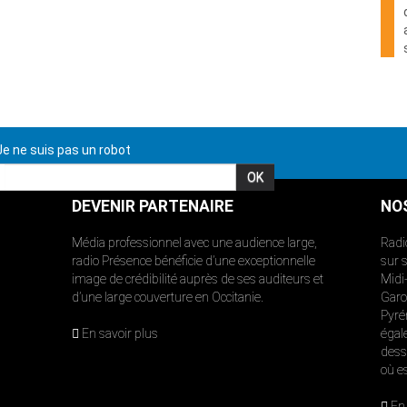
e ne suis pas un robot
DEVENIR PARTENAIRE
NO
Média professionnel avec une audience large,
Radi
radio Présence bénéficie d’une exceptionnelle
sur 
image de crédibilité auprès de ses auditeurs et
Midi
d’une large couverture en Occitanie.
Garon
Pyré
En savoir plus
égal
dess
où e
En 