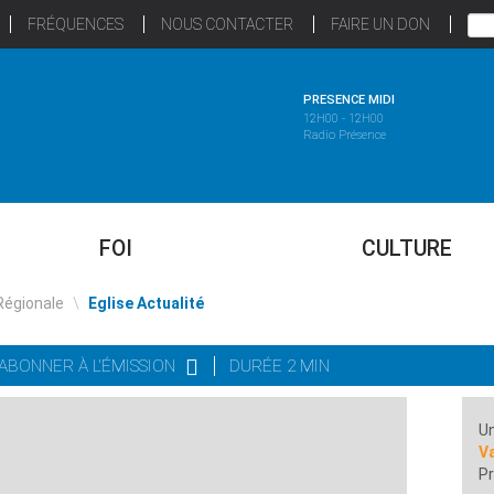
FRÉQUENCES
NOUS CONTACTER
FAIRE UN DON
PRESENCE MIDI
12H00 - 12H00
Radio Présence
FOI
CULTURE
Régionale
\
Eglise Actualité
'ABONNER À L'ÉMISSION
DURÉE 2 MIN
Un
Va
Pr