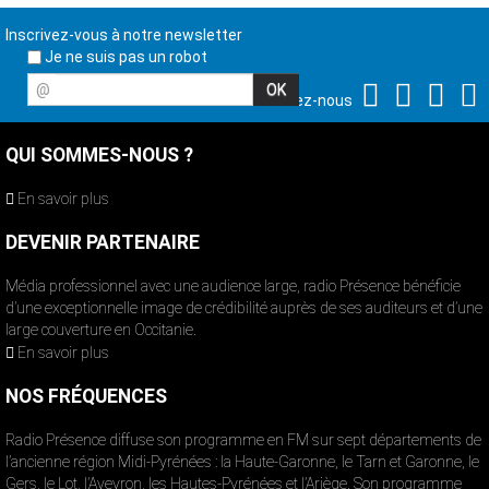
Inscrivez-vous à notre newsletter
Je ne suis pas un robot
@
Suivez-nous
QUI SOMMES-NOUS ?
En savoir plus
DEVENIR PARTENAIRE
Média professionnel avec une audience large, radio Présence bénéficie
d’une exceptionnelle image de crédibilité auprès de ses auditeurs et d’une
large couverture en Occitanie.
En savoir plus
NOS FRÉQUENCES
Radio Présence diffuse son programme en FM sur sept départements de
l’ancienne région Midi-Pyrénées : la Haute-Garonne, le Tarn et Garonne, le
Gers, le Lot, l’Aveyron, les Hautes-Pyrénées et l’Ariège. Son programme