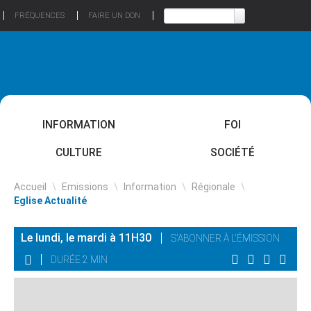
FRÉQUENCES
FAIRE UN DON
INFORMATION
FOI
CULTURE
SOCIÉTÉ
Accueil
\
Emissions
\
Information
\
Régionale
\
Eglise Actualité
Le lundi, le mardi à 11H30
S'ABONNER À L'ÉMISSION
DURÉE 2 MIN