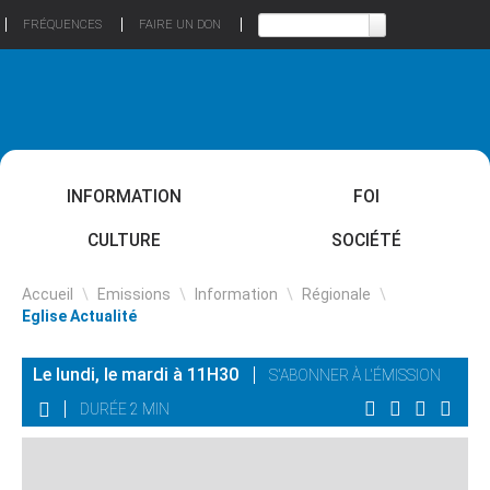
FRÉQUENCES
FAIRE UN DON
INFORMATION
FOI
CULTURE
SOCIÉTÉ
Accueil
\
Emissions
\
Information
\
Régionale
\
Eglise Actualité
Le lundi, le mardi à 11H30
S'ABONNER À L'ÉMISSION
DURÉE 2 MIN