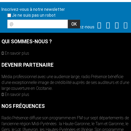
Inscrivez-vous à notre newsletter
Je ne suis pas un robot
@
Suivez-nous
QUI SOMMES-NOUS ?
En savoir plus
DEVENIR PARTENAIRE
Média professionnel avec une audience large, radio Présence bénéficie
d’une exceptionnelle image de crédibilité auprès de ses auditeurs et d’une
large couverture en Occitanie.
En savoir plus
NOS FRÉQUENCES
Radio Présence diffuse son programme en FM sur sept départements de
l’ancienne région Midi-Pyrénées : la Haute-Garonne, le Tarn et Garonne, le
Gers, le Lot, l’Aveyron, les Hautes-Pyrénées et l’Ariège. Son programme