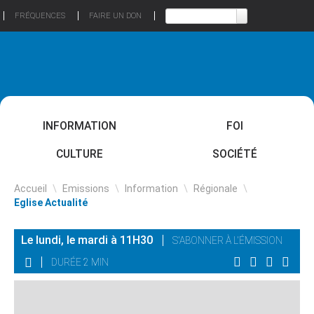
FRÉQUENCES
FAIRE UN DON
INFORMATION
FOI
CULTURE
SOCIÉTÉ
Accueil
\
Emissions
\
Information
\
Régionale
\
Eglise Actualité
Le lundi, le mardi à 11H30
S'ABONNER À L'ÉMISSION
DURÉE 2 MIN