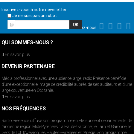
Inscrivez-vous à notre newsletter
Je ne suis pas un robot
@
Suivez-nous
QUI SOMMES-NOUS ?
En savoir plus
DEVENIR PARTENAIRE
Média professionnel avec une audience large, radio Présence bénéficie
d’une exceptionnelle image de crédibilité auprès de ses auditeurs et d’une
large couverture en Occitanie.
En savoir plus
NOS FRÉQUENCES
Radio Présence diffuse son programme en FM sur sept départements de
l’ancienne région Midi-Pyrénées : la Haute-Garonne, le Tarn et Garonne, le
Gers, le Lot, l’Aveyron, les Hautes-Pyrénées et l’Ariège. Son programme