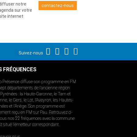
diffuser notre
contactez-nous
agenda sur votre
site internet
Suivez-nous
S FRÉQUENCES
o Présence diffuse son programme en FM
sept départements de l’ancienne région
-Pyrénées : la Haute-Garonne, le Tarn et
ne, le Gers, le Lot, l’Aveyron, les Hautes-
nées et l’Ariège. Son programme est
ement reçu en FM sur Pau. Retrouvez ci-
ous nos 22 fréquences avec la commune
st situé l’émetteur correspondant.
savoir plus