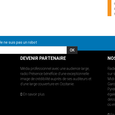
e ne suis pas un robot
DEVENIR PARTENAIRE
NO
Média professionnel avec une audience large,
Radi
radio Présence bénéficie d’une exceptionnelle
sur 
image de crédibilité auprès de ses auditeurs et
Midi
d’une large couverture en Occitanie.
Garon
Pyré
En savoir plus
égal
dess
où e
En 