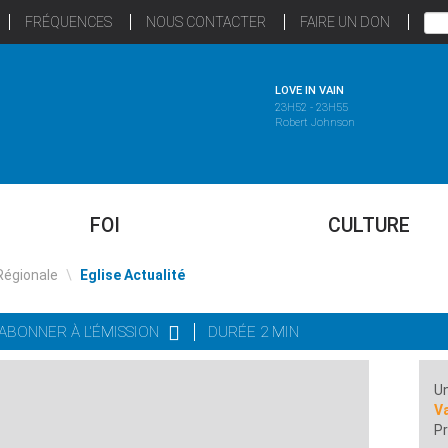
FRÉQUENCES
NOUS CONTACTER
FAIRE UN DON
LOVE IN VAIN
23H52 - 23H55
Robert Johnson
FOI
CULTURE
Régionale
\
Eglise Actualité
'ABONNER À L'ÉMISSION
DURÉE 2 MIN
Un
Va
Pr