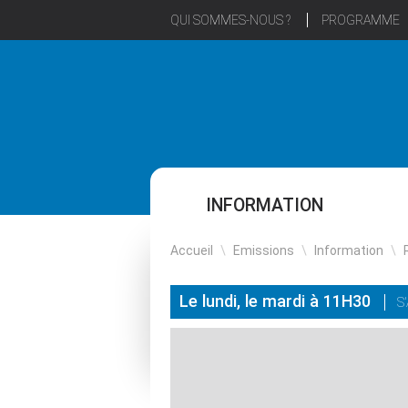
QUI SOMMES-NOUS ?
PROGRAMME
INFORMATION
Accueil
\
Emissions
\
Information
\
Le lundi, le mardi à 11H30
S