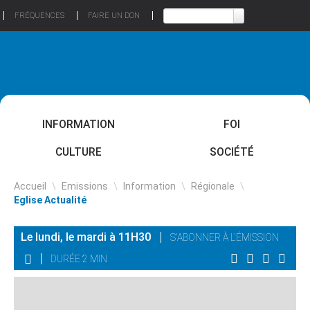
FRÉQUENCES
FAIRE UN DON
INFORMATION
FOI
CULTURE
SOCIÉTÉ
Accueil
\
Emissions
\
Information
\
Régionale
\
Eglise Actualité
Le lundi, le mardi à 11H30
S'ABONNER À L'ÉMISSION
DURÉE 2 MIN