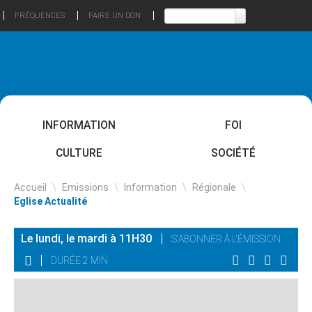
FRÉQUENCES
FAIRE UN DON
INFORMATION
FOI
CULTURE
SOCIÉTÉ
Accueil
\
Emissions
\
Information
\
Régionale
\
Eglise Actualité
Le lundi, le mardi à 11H30
S'ABONNER À L'ÉMISSION
DURÉE 2 MIN