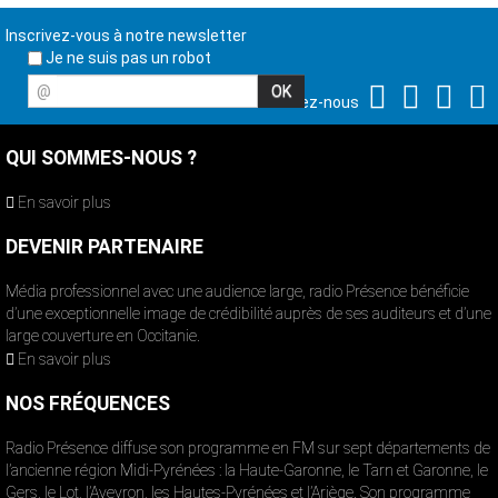
Inscrivez-vous à notre newsletter
Je ne suis pas un robot
@
Suivez-nous
QUI SOMMES-NOUS ?
En savoir plus
DEVENIR PARTENAIRE
Média professionnel avec une audience large, radio Présence bénéficie
d’une exceptionnelle image de crédibilité auprès de ses auditeurs et d’une
large couverture en Occitanie.
En savoir plus
NOS FRÉQUENCES
Radio Présence diffuse son programme en FM sur sept départements de
l’ancienne région Midi-Pyrénées : la Haute-Garonne, le Tarn et Garonne, le
Gers, le Lot, l’Aveyron, les Hautes-Pyrénées et l’Ariège. Son programme