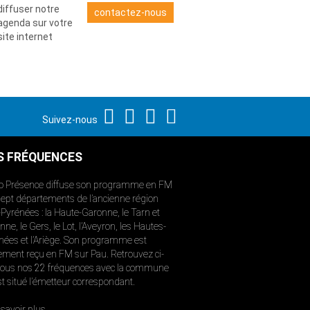
diffuser notre
contactez-nous
agenda sur votre
site internet
Suivez-nous
S FRÉQUENCES
o Présence diffuse son programme en FM
sept départements de l’ancienne région
-Pyrénées : la Haute-Garonne, le Tarn et
ne, le Gers, le Lot, l’Aveyron, les Hautes-
nées et l’Ariège. Son programme est
ement reçu en FM sur Pau. Retrouvez ci-
ous nos 22 fréquences avec la commune
st situé l’émetteur correspondant.
savoir plus