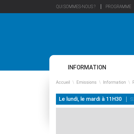
QUI SOMMES-NOUS ?
PROGRAMME
INFORMATION
Accueil
\
Emissions
\
Information
\
Le lundi, le mardi à 11H30
S