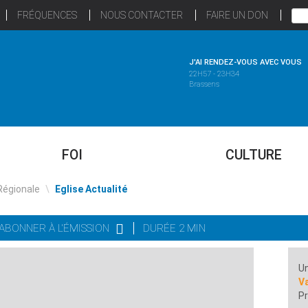
FRÉQUENCES
NOUS CONTACTER
FAIRE UN DON
J'AI RENDEZ-VOUS AVEC VOUS
22H57 - 23H34
Brassens
FOI
CULTURE
Régionale
\
Eglise Actualité
'ABONNER À L'ÉMISSION
DURÉE 2 MIN
Un
Va
Pr