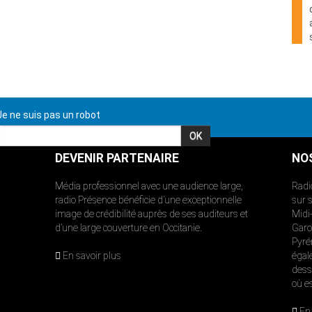
e ne suis pas un robot
DEVENIR PARTENAIRE
NO
Média professionnel avec une audience large,
Radi
radio Présence bénéficie d’une exceptionnelle
sur 
image de crédibilité auprès de ses auditeurs et
Midi
d’une large couverture en Occitanie.
Garon
Pyré
En savoir plus
égal
dess
où e
En 