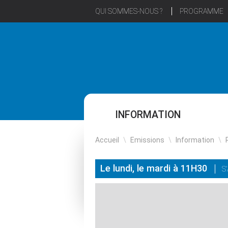
QUI SOMMES-NOUS ?
PROGRAMME
INFORMATION
Accueil
\
Emissions
\
Information
\
Le lundi, le mardi à 11H30
S