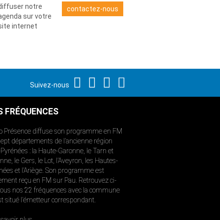
diffuser notre
contactez-nous
agenda sur votre
site internet
Suivez-nous
S FRÉQUENCES
o Présence diffuse son programme en FM
sept départements de l’ancienne région
-Pyrénées : la Haute-Garonne, le Tarn et
ne, le Gers, le Lot, l’Aveyron, les Hautes-
nées et l’Ariège. Son programme est
ement reçu en FM sur Pau. Retrouvez ci-
ous nos 22 fréquences avec la commune
st situé l’émetteur correspondant.
savoir plus