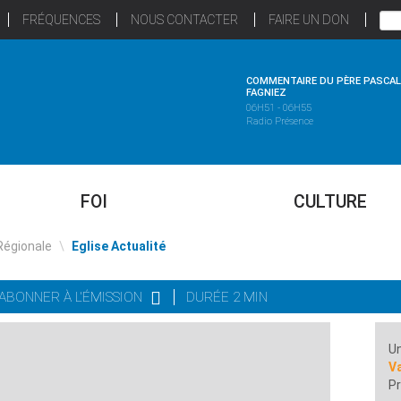
FRÉQUENCES
NOUS CONTACTER
FAIRE UN DON
COMMENTAIRE DU PÈRE PASCAL
FAGNIEZ
06H51 - 06H55
Radio Présence
FOI
CULTURE
Régionale
\
Eglise Actualité
'ABONNER À L'ÉMISSION
DURÉE 2 MIN
Un
Va
Pr