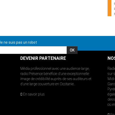
e ne suis pas un robot
DEVENIR PARTENAIRE
NO
Média professionnel avec une audience large,
Radi
radio Présence bénéficie d’une exceptionnelle
sur 
image de crédibilité auprès de ses auditeurs et
Midi
d’une large couverture en Occitanie.
Garon
Pyré
En savoir plus
égal
dess
où e
En 