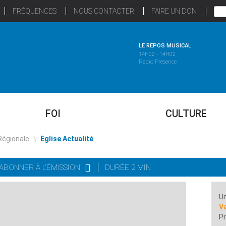
FRÉQUENCES
NOUS CONTACTER
FAIRE UN DON
LE REPOS MUSICAL
14H02 - 14H02
Radio Présence
FOI
CULTURE
Régionale
\
Eglise Actualité
'ABONNER À L'ÉMISSION
DURÉE 2 MIN
Un
Va
Pr