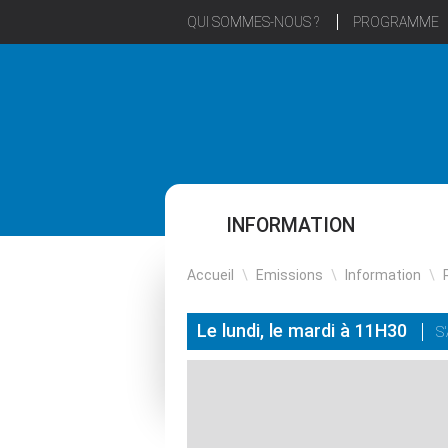
QUI SOMMES-NOUS ?
PROGRAMME
INFORMATION
Accueil
\
Emissions
\
Information
\
Le lundi, le mardi à 11H30
S