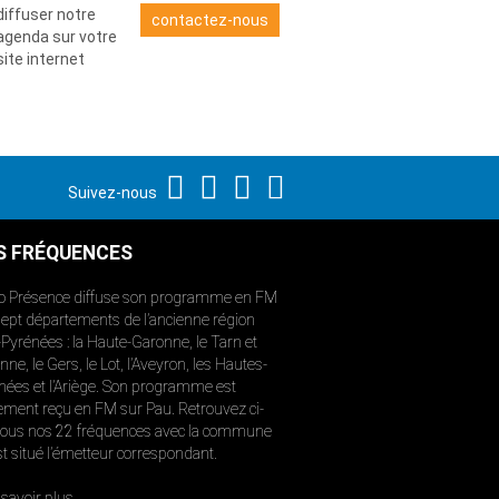
diffuser notre
contactez-nous
agenda sur votre
site internet
Suivez-nous
S FRÉQUENCES
o Présence diffuse son programme en FM
sept départements de l’ancienne région
-Pyrénées : la Haute-Garonne, le Tarn et
ne, le Gers, le Lot, l’Aveyron, les Hautes-
nées et l’Ariège. Son programme est
ement reçu en FM sur Pau. Retrouvez ci-
ous nos 22 fréquences avec la commune
st situé l’émetteur correspondant.
savoir plus