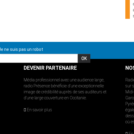
e ne suis pas un robot
DEVENIR PARTENAIRE
NO
Média professionnel avec une audience large,
Radi
radio Présence bénéficie d’une exceptionnelle
sur 
image de crédibilité auprès de ses auditeurs et
Midi
d’une large couverture en Occitanie.
Garon
Pyré
En savoir plus
égal
dess
où e
En 