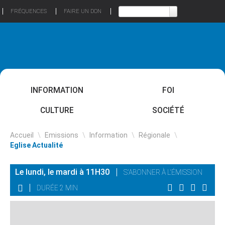
FRÉQUENCES
FAIRE UN DON
INFORMATION
FOI
CULTURE
SOCIÉTÉ
Accueil
\
Emissions
\
Information
\
Régionale
\
Eglise Actualité
Le lundi, le mardi à 11H30
S'ABONNER À L'ÉMISSION
DURÉE 2 MIN