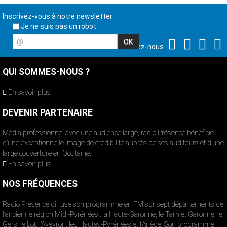
Inscrivez-vous à notre newsletter
Je ne suis pas un robot
@
Suivez-nous
QUI SOMMES-NOUS ?
En savoir plus
DEVENIR PARTENAIRE
Média professionnel avec une audience large, radio Présence bénéficie
d’une exceptionnelle image de crédibilité auprès de ses auditeurs et d’une
large couverture en Occitanie.
En savoir plus
NOS FRÉQUENCES
Radio Présence diffuse son programme en FM sur sept départements de
l’ancienne région Midi-Pyrénées : la Haute-Garonne, le Tarn et Garonne, le
Gers, le Lot, l’Aveyron, les Hautes-Pyrénées et l’Ariège. Son programme