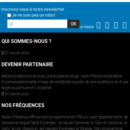
Inscrivez-vous à notre newsletter
Je ne suis pas un robot
@
Suivez-nous
QUI SOMMES-NOUS ?
En savoir plus
DEVENIR PARTENAIRE
Média professionnel avec une audience large, radio Présence bénéficie
d’une exceptionnelle image de crédibilité auprès de ses auditeurs et d’une
large couverture en Occitanie.
En savoir plus
NOS FRÉQUENCES
Radio Présence diffuse son programme en FM sur sept départements de
l’ancienne région Midi-Pyrénées : la Haute-Garonne, le Tarn et Garonne, le
Gers, le Lot, l’Aveyron, les Hautes-Pyrénées et l’Ariège. Son programme