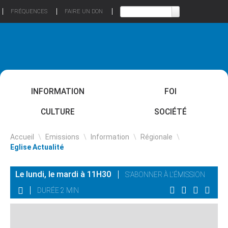
FRÉQUENCES
FAIRE UN DON
INFORMATION
FOI
CULTURE
SOCIÉTÉ
Accueil
\
Emissions
\
Information
\
Régionale
\
Eglise Actualité
Le lundi, le mardi à 11H30
S'ABONNER À L'ÉMISSION
DURÉE 2 MIN