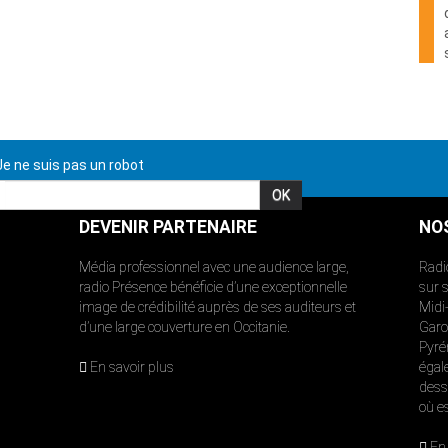
e ne suis pas un robot
DEVENIR PARTENAIRE
NO
Média professionnel avec une audience large,
Radi
radio Présence bénéficie d’une exceptionnelle
sur 
image de crédibilité auprès de ses auditeurs et
Midi
d’une large couverture en Occitanie.
Garon
Pyré
En savoir plus
égal
dess
où e
En 