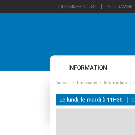
QUI SOMMES-NOUS ?
PROGRAMME
INFORMATION
Accueil
\
Emissions
\
Information
\
Le lundi, le mardi à 11H30
S