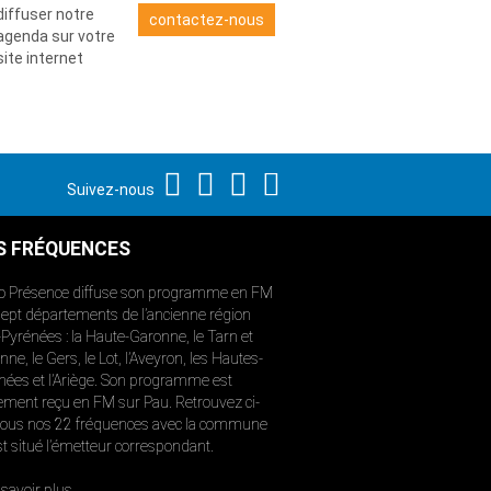
diffuser notre
contactez-nous
agenda sur votre
site internet
Suivez-nous
S FRÉQUENCES
o Présence diffuse son programme en FM
sept départements de l’ancienne région
-Pyrénées : la Haute-Garonne, le Tarn et
ne, le Gers, le Lot, l’Aveyron, les Hautes-
nées et l’Ariège. Son programme est
ement reçu en FM sur Pau. Retrouvez ci-
ous nos 22 fréquences avec la commune
st situé l’émetteur correspondant.
savoir plus