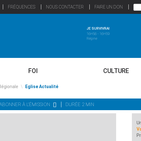
FRÉQUENCES
NOUS CONTACTER
FAIRE UN DON
JE SURVIVRAI
16H56 - 16H59
Régine
FOI
CULTURE
Régionale
\
Eglise Actualité
'ABONNER À L'ÉMISSION
DURÉE 2 MIN
Un
Va
Pr