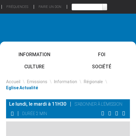
FRÉQUENCES
FAIRE UN DON
INFORMATION
FOI
CULTURE
SOCIÉTÉ
Accueil
\
Emissions
\
Information
\
Régionale
\
Eglise Actualité
Le lundi, le mardi à 11H30
S'ABONNER À L'ÉMISSION
DURÉE 2 MIN