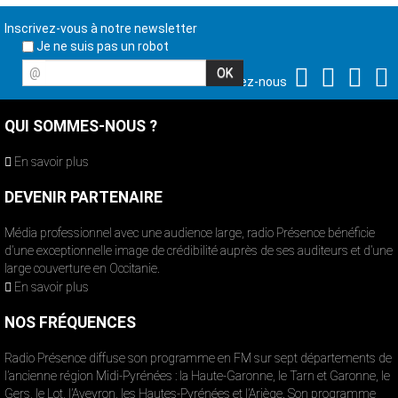
Inscrivez-vous à notre newsletter
Je ne suis pas un robot
@
Suivez-nous
QUI SOMMES-NOUS ?
En savoir plus
DEVENIR PARTENAIRE
Média professionnel avec une audience large, radio Présence bénéficie
d’une exceptionnelle image de crédibilité auprès de ses auditeurs et d’une
large couverture en Occitanie.
En savoir plus
NOS FRÉQUENCES
Radio Présence diffuse son programme en FM sur sept départements de
l’ancienne région Midi-Pyrénées : la Haute-Garonne, le Tarn et Garonne, le
Gers, le Lot, l’Aveyron, les Hautes-Pyrénées et l’Ariège. Son programme