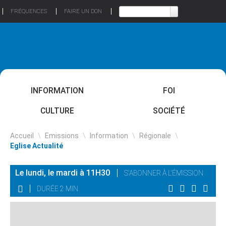
FRÉQUENCES
FAIRE UN DON
INFORMATION
FOI
CULTURE
SOCIÉTÉ
Accueil
\
Emissions
\
Information
\
Régionale
\
Eglise Actualité
Le lundi, le mardi à 11H30
S'ABONNER À L'ÉMISSION
DURÉE 2 MIN