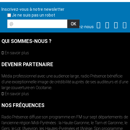
Inscrivez-vous à notre newsletter
Je ne suis pas un robot
@
Suivez-nous
QUI SOMMES-NOUS ?
En savoir plus
DEVENIR PARTENAIRE
Média professionnel avec une audience large, radio Présence bénéficie
d’une exceptionnelle image de crédibilité auprès de ses auditeurs et d’une
large couverture en Occitanie.
En savoir plus
NOS FRÉQUENCES
Radio Présence diffuse son programme en FM sur sept départements de
l’ancienne région Midi-Pyrénées : la Haute-Garonne, le Tarn et Garonne, le
Gers, le Lot, l’Aveyron, les Hautes-Pyrénées et l’Ariège. Son programme