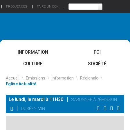
FRÉQUENCES
FAIRE UN DON
INFORMATION
FOI
CULTURE
SOCIÉTÉ
Accueil
\
Emissions
\
Information
\
Régionale
\
Eglise Actualité
Le lundi, le mardi à 11H30
S'ABONNER À L'ÉMISSION
DURÉE 2 MIN