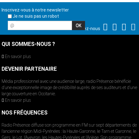
Inscrivez-vous à notre newsletter
Je ne suis pas un robot
@
Suivez-nous
QUI SOMMES-NOUS ?
En savoir plus
DEVENIR PARTENAIRE
Média professionnel avec une audience large, radio Présence bénéficie
d’une exceptionnelle image de crédibilité auprès de ses auditeurs et d’une
large couverture en Occitanie.
En savoir plus
NOS FRÉQUENCES
Radio Présence diffuse son programme en FM sur sept départements de
l’ancienne région Midi-Pyrénées : la Haute-Garonne, le Tarn et Garonne, le
Gers, le Lot, l’Aveyron, les Hautes-Pyrénées et l’Ariège. Son programme