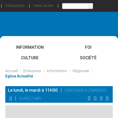
FRÉQUENCES
FAIRE UN DON
INFORMATION
FOI
CULTURE
SOCIÉTÉ
Accueil
\
Emissions
\
Information
\
Régionale
\
Eglise Actualité
Le lundi, le mardi à 11H30
S'ABONNER À L'ÉMISSION
DURÉE 2 MIN