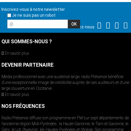
Inscrivez-vous à notre newsletter
Je ne suis pas un robot
@
Suivez-nous
QUI SOMMES-NOUS ?
En savoir plus
DEVENIR PARTENAIRE
Média professionnel avec une audience large, radio Présence bénéficie
d’une exceptionnelle image de crédibilité auprès de ses auditeurs et d’une
large couverture en Occitanie.
En savoir plus
NOS FRÉQUENCES
Radio Présence diffuse son programme en FM sur sept départements de
l’ancienne région Midi-Pyrénées : la Haute-Garonne, le Tarn et Garonne, le
Gers, le Lot, l’Aveyron, les Hautes-Pyrénées et l’Ariège. Son programme