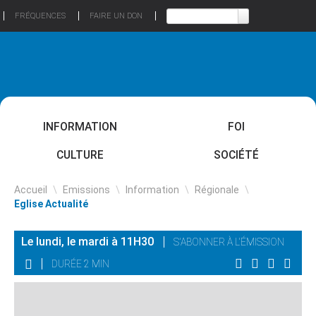
FRÉQUENCES
FAIRE UN DON
INFORMATION
FOI
CULTURE
SOCIÉTÉ
Accueil
\
Emissions
\
Information
\
Régionale
\
Eglise Actualité
Le lundi, le mardi à 11H30
S'ABONNER À L'ÉMISSION
DURÉE 2 MIN