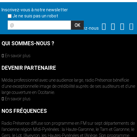
Inscrivez-vous à notre newsletter
Je ne suis pas un robot
@
Suivez-nous
QUI SOMMES-NOUS ?
En savoir plus
DEVENIR PARTENAIRE
Média professionnel avec une audience large, radio Présence bénéficie
d’une exceptionnelle image de crédibilité auprès de ses auditeurs et d’une
large couverture en Occitanie.
En savoir plus
NOS FRÉQUENCES
Radio Présence diffuse son programme en FM sur sept départements de
l’ancienne région Midi-Pyrénées : la Haute-Garonne, le Tarn et Garonne, le
Gers, le Lot, l’Aveyron, les Hautes-Pyrénées et l’Ariège. Son programme