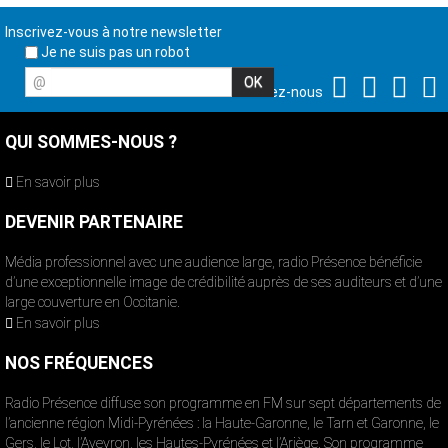
Inscrivez-vous à notre newsletter
Je ne suis pas un robot
@
Suivez-nous
QUI SOMMES-NOUS ?
En savoir plus
DEVENIR PARTENAIRE
Média professionnel avec une audience large, radio Présence bénéficie
d’une exceptionnelle image de crédibilité auprès de ses auditeurs et d’une
large couverture en Occitanie.
En savoir plus
NOS FRÉQUENCES
Radio Présence diffuse son programme en FM sur sept départements de
l’ancienne région Midi-Pyrénées : la Haute-Garonne, le Tarn et Garonne, le
Gers, le Lot, l’Aveyron, les Hautes-Pyrénées et l’Ariège. Son programme