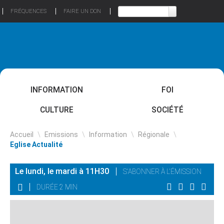
FRÉQUENCES
FAIRE UN DON
INFORMATION
FOI
CULTURE
SOCIÉTÉ
Accueil
\
Emissions
\
Information
\
Régionale
\
Eglise Actualité
Le lundi, le mardi à 11H30
S'ABONNER À L'ÉMISSION
DURÉE 2 MIN