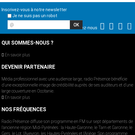
Inscrivez-vous à notre newsletter
Je ne suis pas un robot
@
Suivez-nous
QUI SOMMES-NOUS ?
En savoir plus
DEVENIR PARTENAIRE
Média professionnel avec une audience large, radio Présence bénéficie
d’une exceptionnelle image de crédibilité auprès de ses auditeurs et d’une
large couverture en Occitanie.
En savoir plus
NOS FRÉQUENCES
Radio Présence diffuse son programme en FM sur sept départements de
l’ancienne région Midi-Pyrénées : la Haute-Garonne, le Tarn et Garonne, le
Gers, le Lot, l’Aveyron, les Hautes-Pyrénées et l’Ariège. Son programme