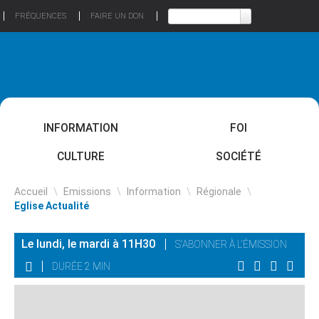
FRÉQUENCES
FAIRE UN DON
INFORMATION
FOI
CULTURE
SOCIÉTÉ
Accueil
\
Emissions
\
Information
\
Régionale
\
Eglise Actualité
Le lundi, le mardi à 11H30
S'ABONNER À L'ÉMISSION
DURÉE 2 MIN