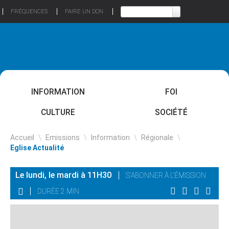
FRÉQUENCES
FAIRE UN DON
INFORMATION
FOI
CULTURE
SOCIÉTÉ
Accueil
\
Emissions
\
Information
\
Régionale
\
Eglise Actualité
Le lundi, le mardi à 11H30
S'ABONNER À L'ÉMISSION
DURÉE 2 MIN