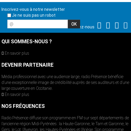
Inscrivez-vous à notre newsletter
Je ne suis pas un robot
@
Suivez-nous
QUI SOMMES-NOUS ?
En savoir plus
DEVENIR PARTENAIRE
Média professionnel avec une audience large, radio Présence bénéficie
d’une exceptionnelle image de crédibilité auprès de ses auditeurs et d’une
large couverture en Occitanie.
En savoir plus
NOS FRÉQUENCES
Radio Présence diffuse son programme en FM sur sept départements de
l’ancienne région Midi-Pyrénées : la Haute-Garonne, le Tarn et Garonne, le
Gers, le Lot, l’Aveyron, les Hautes-Pyrénées et l’Ariège. Son programme