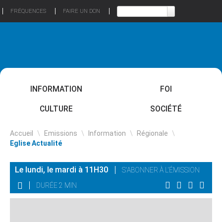
FRÉQUENCES
FAIRE UN DON
INFORMATION
FOI
CULTURE
SOCIÉTÉ
Accueil
\
Emissions
\
Information
\
Régionale
\
Eglise Actualité
Le lundi, le mardi à 11H30
S'ABONNER À L'ÉMISSION
DURÉE 2 MIN