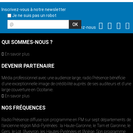
Inscrivez-vous à notre newsletter
Je ne suis pas un robot
@
Suivez-nous
QUI SOMMES-NOUS ?
En savoir plus
DEVENIR PARTENAIRE
Média professionnel avec une audience large, radio Présence bénéficie
d’une exceptionnelle image de crédibilité auprès de ses auditeurs et d’une
large couverture en Occitanie.
En savoir plus
NOS FRÉQUENCES
Radio Présence diffuse son programme en FM sur sept départements de
l’ancienne région Midi-Pyrénées : la Haute-Garonne, le Tarn et Garonne, le
Gers, le Lot, l’Aveyron, les Hautes-Pyrénées et l’Ariège. Son programme