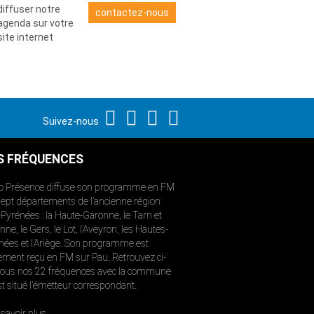
diffuser notre
contactez-nous
agenda sur votre
site internet
Suivez-nous
S FRÉQUENCES
o Présence diffuse son programme en FM
sept départements de l’ancienne région
-Pyrénées : la Haute-Garonne, le Tarn et
ne, le Gers, le Lot, l’Aveyron, les Hautes-
nées et l’Ariège. Son programme est
ement reçu en FM sur Pau. Retrouvez ci-
ous nos 22 fréquences avec la commune
st situé l’émetteur correspondant.
savoir plus