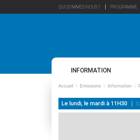
QUI SOMMES-NOUS ?
PROGRAMME
INFORMATION
Accueil
\
Emissions
\
Information
\
Le lundi, le mardi à 11H30
S