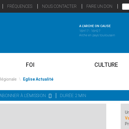
FRÉQUENCES
NOUS CONTACTER
FAIRE UN DON
A L'ARCHE ON CAUSE
16H17 - 16H27
Arche en pays toulousain
FOI
CULTURE
Régionale
\
Eglise Actualité
'ABONNER À L'ÉMISSION
DURÉE 2 MIN
Un
Va
Pr