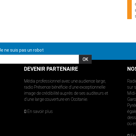
e ne suis pas un robot
DEVENIR PARTENAIRE
NO
Média professionnel avec une audience large,
Radi
radio Présence bénéficie d’une exceptionnelle
sur 
image de crédibilité auprès de ses auditeurs et
Midi
d’une large couverture en Occitanie.
Garon
Pyré
En savoir plus
égal
dess
où e
En 