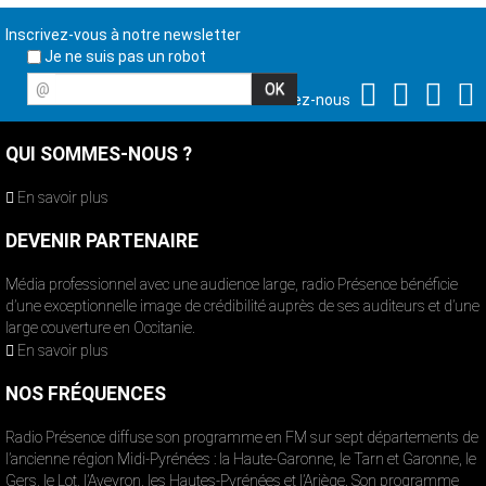
Inscrivez-vous à notre newsletter
Je ne suis pas un robot
@
Suivez-nous
QUI SOMMES-NOUS ?
En savoir plus
DEVENIR PARTENAIRE
Média professionnel avec une audience large, radio Présence bénéficie
d’une exceptionnelle image de crédibilité auprès de ses auditeurs et d’une
large couverture en Occitanie.
En savoir plus
NOS FRÉQUENCES
Radio Présence diffuse son programme en FM sur sept départements de
l’ancienne région Midi-Pyrénées : la Haute-Garonne, le Tarn et Garonne, le
Gers, le Lot, l’Aveyron, les Hautes-Pyrénées et l’Ariège. Son programme