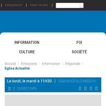
FRÉQUENCES
FAIRE UN DON
INFORMATION
FOI
CULTURE
SOCIÉTÉ
Accueil
\
Emissions
\
Information
\
Régionale
\
Eglise Actualité
Le lundi, le mardi à 11H30
S'ABONNER À L'ÉMISSION
DURÉE 2 MIN