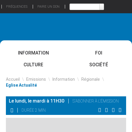
FRÉQUENCES
FAIRE UN DON
INFORMATION
FOI
CULTURE
SOCIÉTÉ
Accueil
\
Emissions
\
Information
\
Régionale
\
Eglise Actualité
Le lundi, le mardi à 11H30
S'ABONNER À L'ÉMISSION
DURÉE 2 MIN