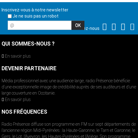
Inscrivez-vous à notre newsletter
Je ne suis pas un robot
@
Suivez-nous
QUI SOMMES-NOUS ?
En savoir plus
DEVENIR PARTENAIRE
Média professionnel avec une audience large, radio Présence bénéficie
d’une exceptionnelle image de crédibilité auprès de ses auditeurs et d’une
large couverture en Occitanie.
En savoir plus
NOS FRÉQUENCES
Radio Présence diffuse son programme en FM sur sept départements de
l’ancienne région Midi-Pyrénées : la Haute-Garonne, le Tarn et Garonne, le
Gers, le Lot, l’Aveyron, les Hautes-Pyrénées et l’Ariège. Son programme