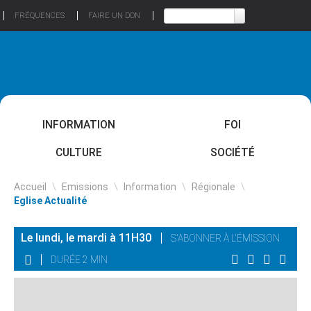
FRÉQUENCES
FAIRE UN DON
INFORMATION
FOI
CULTURE
SOCIÉTÉ
Accueil
\
Emissions
\
Information
\
Régionale
\
Eglise Actualité
Le lundi, le mardi à 11H30
S'ABONNER À L'ÉMISSION
DURÉE 2 MIN