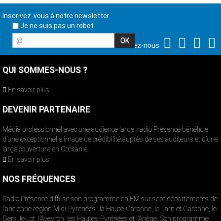
Inscrivez-vous à notre newsletter
Je ne suis pas un robot
@
Suivez-nous
QUI SOMMES-NOUS ?
En savoir plus
DEVENIR PARTENAIRE
Média professionnel avec une audience large, radio Présence bénéficie
d’une exceptionnelle image de crédibilité auprès de ses auditeurs et d’une
large couverture en Occitanie.
En savoir plus
NOS FRÉQUENCES
Radio Présence diffuse son programme en FM sur sept départements de
l’ancienne région Midi-Pyrénées : la Haute-Garonne, le Tarn et Garonne, le
Gers, le Lot, l’Aveyron, les Hautes-Pyrénées et l’Ariège. Son programme