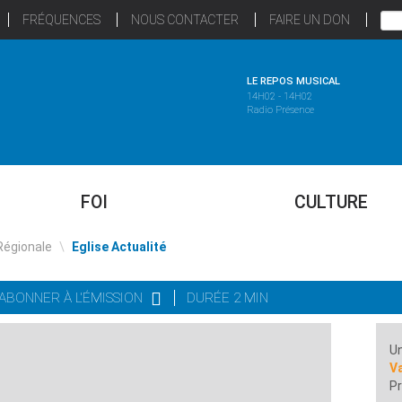
FRÉQUENCES
NOUS CONTACTER
FAIRE UN DON
LE REPOS MUSICAL
14H02 - 14H02
Radio Présence
FOI
CULTURE
Régionale
\
Eglise Actualité
'ABONNER À L'ÉMISSION
DURÉE 2 MIN
Un
Va
Pr