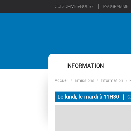
QUI SOMMES-NOUS ?
PROGRAMME
INFORMATION
Accueil
\
Emissions
\
Information
\
Le lundi, le mardi à 11H30
S