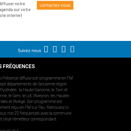
diffuser notre
contactez-nous
agenda sur votre
site internet
Suivez-nous
S FRÉQUENCES
o Présence diffuse son programme en FM
sept départements de l’ancienne région
-Pyrénées : la Haute-Garonne, le Tarn et
ne, le Gers, le Lot, l’Aveyron, les Hautes-
nées et l’Ariège. Son programme est
ement reçu en FM sur Pau. Retrouvez ci-
ous nos 22 fréquences avec la commune
st situé l’émetteur correspondant.
savoir plus