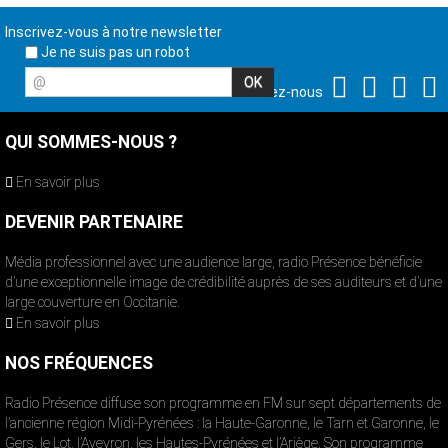
Inscrivez-vous à notre newsletter
Je ne suis pas un robot
@
Suivez-nous
QUI SOMMES-NOUS ?
En savoir plus
DEVENIR PARTENAIRE
Média professionnel avec une audience large, radio Présence bénéficie
d’une exceptionnelle image de crédibilité auprès de ses auditeurs et d’une
large couverture en Occitanie.
En savoir plus
NOS FRÉQUENCES
Radio Présence diffuse son programme en FM sur sept départements de
l’ancienne région Midi-Pyrénées : la Haute-Garonne, le Tarn et Garonne, le
Gers, le Lot, l’Aveyron, les Hautes-Pyrénées et l’Ariège. Son programme