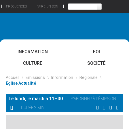
FRÉQUENCES
FAIRE UN DON
INFORMATION
FOI
CULTURE
SOCIÉTÉ
Accueil
\
Emissions
\
Information
\
Régionale
\
Eglise Actualité
Le lundi, le mardi à 11H30
S'ABONNER À L'ÉMISSION
DURÉE 2 MIN