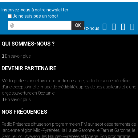
Inscrivez-vous à notre newsletter
Je ne suis pas un robot
@
Suivez-nous
QUI SOMMES-NOUS ?
En savoir plus
DEVENIR PARTENAIRE
Média professionnel avec une audience large, radio Présence bénéficie
d’une exceptionnelle image de crédibilité auprès de ses auditeurs et d’une
large couverture en Occitanie.
En savoir plus
NOS FRÉQUENCES
Radio Présence diffuse son programme en FM sur sept départements de
l’ancienne région Midi-Pyrénées : la Haute-Garonne, le Tarn et Garonne, le
Gers, le Lot, l’Aveyron, les Hautes-Pyrénées et l’Ariège. Son programme