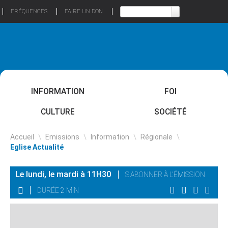
FRÉQUENCES
FAIRE UN DON
INFORMATION
FOI
CULTURE
SOCIÉTÉ
Accueil
\
Emissions
\
Information
\
Régionale
\
Eglise Actualité
Le lundi, le mardi à 11H30
S'ABONNER À L'ÉMISSION
DURÉE 2 MIN