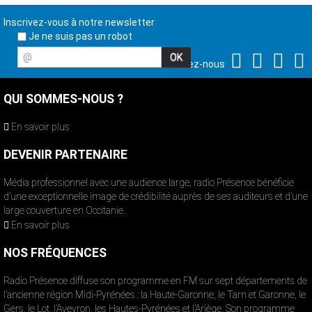
Inscrivez-vous à notre newsletter
Je ne suis pas un robot
@
Suivez-nous
QUI SOMMES-NOUS ?
En savoir plus
DEVENIR PARTENAIRE
Média professionnel avec une audience large, radio Présence bénéficie
d’une exceptionnelle image de crédibilité auprès de ses auditeurs et d’une
large couverture en Occitanie.
En savoir plus
NOS FRÉQUENCES
Radio Présence diffuse son programme en FM sur sept départements de
l’ancienne région Midi-Pyrénées : la Haute-Garonne, le Tarn et Garonne, le
Gers, le Lot, l’Aveyron, les Hautes-Pyrénées et l’Ariège. Son programme