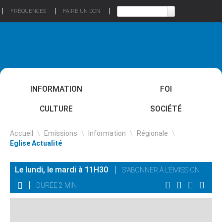
FRÉQUENCES
FAIRE UN DON
INFORMATION
FOI
CULTURE
SOCIÉTÉ
Accueil
\
Emissions
\
Information
\
Régionale
\
Eglise Actualité
Le lundi, le mardi à 11H30
S'ABONNER À L'ÉMISSION
DURÉE 2 MIN