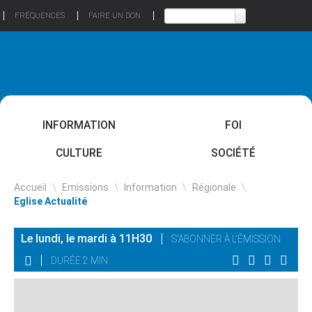
FRÉQUENCES
FAIRE UN DON
INFORMATION
FOI
CULTURE
SOCIÉTÉ
Accueil
\
Emissions
\
Information
\
Régionale
\
Eglise Actualité
Le lundi, le mardi à 11H30
S'ABONNER À L'ÉMISSION
DURÉE 2 MIN