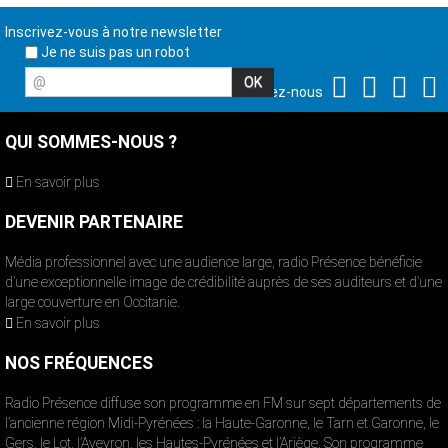
Inscrivez-vous à notre newsletter
Je ne suis pas un robot
@
Suivez-nous
QUI SOMMES-NOUS ?
En savoir plus
DEVENIR PARTENAIRE
Média professionnel avec une audience large, radio Présence bénéficie
d’une exceptionnelle image de crédibilité auprès de ses auditeurs et d’une
large couverture en Occitanie.
En savoir plus
NOS FRÉQUENCES
Radio Présence diffuse son programme en FM sur sept départements de
l’ancienne région Midi-Pyrénées : la Haute-Garonne, le Tarn et Garonne, le
Gers, le Lot, l’Aveyron, les Hautes-Pyrénées et l’Ariège. Son programme