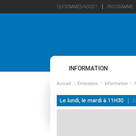
QUI SOMMES-NOUS ?
PROGRAMME
INFORMATION
Accueil
\
Emissions
\
Information
\
Le lundi, le mardi à 11H30
S