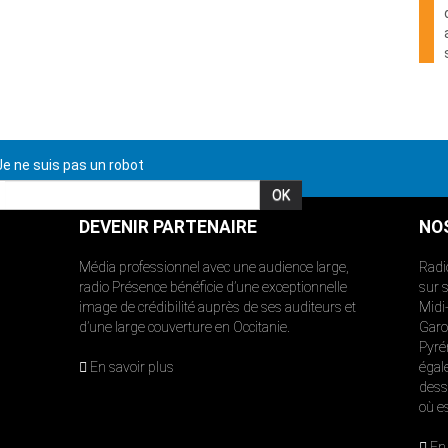
e ne suis pas un robot
DEVENIR PARTENAIRE
NO
Média professionnel avec une audience large,
Radi
radio Présence bénéficie d’une exceptionnelle
sur 
image de crédibilité auprès de ses auditeurs et
Midi
d’une large couverture en Occitanie.
Garon
Pyré
En savoir plus
égal
dess
où e
En 