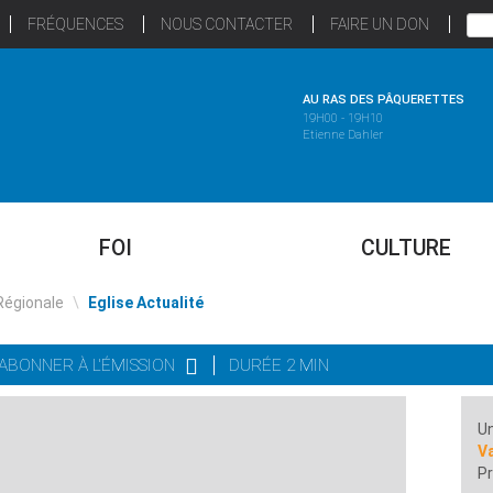
FRÉQUENCES
NOUS CONTACTER
FAIRE UN DON
AU RAS DES PÂQUERETTES
19H00 - 19H10
Etienne Dahler
FOI
CULTURE
Régionale
\
Eglise Actualité
'ABONNER À L'ÉMISSION
DURÉE 2 MIN
Un
Va
Pr