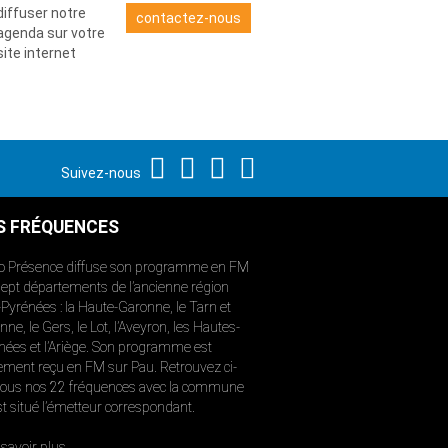
diffuser notre
contactez-nous
agenda sur votre
site internet
Suivez-nous
S FRÉQUENCES
o Présence diffuse son programme en FM
sept départements de l’ancienne région
-Pyrénées : la Haute-Garonne, le Tarn et
ne, le Gers, le Lot, l’Aveyron, les Hautes-
nées et l’Ariège. Son programme est
ement reçu en FM sur Pau. Retrouvez ci-
ous nos 22 fréquences avec la commune
st situé l’émetteur correspondant.
savoir plus