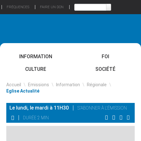
FRÉQUENCES
FAIRE UN DON
INFORMATION
FOI
CULTURE
SOCIÉTÉ
Accueil
\
Emissions
\
Information
\
Régionale
\
Eglise Actualité
Le lundi, le mardi à 11H30
S'ABONNER À L'ÉMISSION
DURÉE 2 MIN