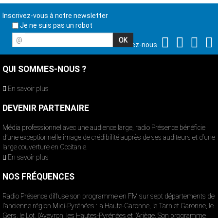
Inscrivez-vous à notre newsletter
Je ne suis pas un robot
@
Suivez-nous
QUI SOMMES-NOUS ?
En savoir plus
DEVENIR PARTENAIRE
Média professionnel avec une audience large, radio Présence bénéficie
d’une exceptionnelle image de crédibilité auprès de ses auditeurs et d’une
large couverture en Occitanie.
En savoir plus
NOS FRÉQUENCES
Radio Présence diffuse son programme en FM sur sept départements de
l’ancienne région Midi-Pyrénées : la Haute-Garonne, le Tarn et Garonne, le
Gers, le Lot, l’Aveyron, les Hautes-Pyrénées et l’Ariège. Son programme