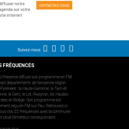
diffuser notre
contactez-nous
agenda sur votre
site internet
Suivez-nous
S FRÉQUENCES
o Présence diffuse son programme en FM
sept départements de l’ancienne région
-Pyrénées : la Haute-Garonne, le Tarn et
ne, le Gers, le Lot, l’Aveyron, les Hautes-
nées et l’Ariège. Son programme est
ement reçu en FM sur Pau. Retrouvez ci-
ous nos 22 fréquences avec la commune
st situé l’émetteur correspondant.
savoir plus