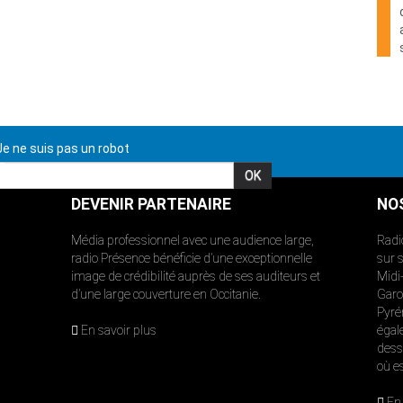
e ne suis pas un robot
DEVENIR PARTENAIRE
NO
Média professionnel avec une audience large,
Radi
radio Présence bénéficie d’une exceptionnelle
sur 
image de crédibilité auprès de ses auditeurs et
Midi
d’une large couverture en Occitanie.
Garon
Pyré
En savoir plus
égal
dess
où e
En 