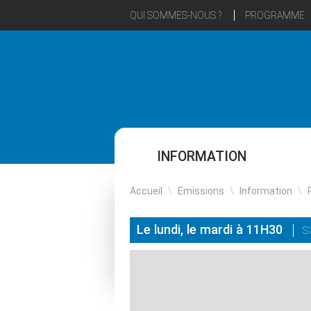
QUI SOMMES-NOUS ?
PROGRAMME
INFORMATION
Accueil
\
Emissions
\
Information
\
Le lundi, le mardi à 11H30
S