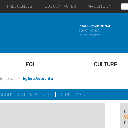
FRÉQUENCES
NOUS CONTACTER
FAIRE UN DON
PROGRAMME DE NUIT
03H00 - 03H00
Radio Présence
FOI
CULTURE
Régionale
\
Eglise Actualité
'ABONNER À L'ÉMISSION
DURÉE 2 MIN
Un
Va
Pr