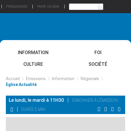
FRÉQUENCES
FAIRE UN DON
INFORMATION
FOI
CULTURE
SOCIÉTÉ
Accueil
\
Emissions
\
Information
\
Régionale
\
Eglise Actualité
Le lundi, le mardi à 11H30
S'ABONNER À L'ÉMISSION
DURÉE 2 MIN