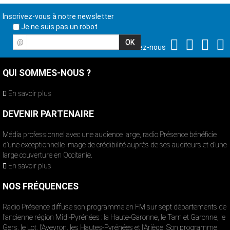
Inscrivez-vous à notre newsletter
Je ne suis pas un robot
@
Suivez-nous
QUI SOMMES-NOUS ?
En savoir plus
DEVENIR PARTENAIRE
Média professionnel avec une audience large, radio Présence bénéficie
d’une exceptionnelle image de crédibilité auprès de ses auditeurs et d’une
large couverture en Occitanie.
En savoir plus
NOS FRÉQUENCES
Radio Présence diffuse son programme en FM sur sept départements de
l’ancienne région Midi-Pyrénées : la Haute-Garonne, le Tarn et Garonne, le
Gers, le Lot, l’Aveyron, les Hautes-Pyrénées et l’Ariège. Son programme