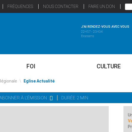
FRÉQUENCES
NOUS CONTACTER
FAIRE UN DON
J'AI RENDEZ-VOUS AVEC VOUS
22H57 - 23H34
Brassens
FOI
CULTURE
Régionale
\
Eglise Actualité
'ABONNER À L'ÉMISSION
DURÉE 2 MIN
Un
Va
Pr