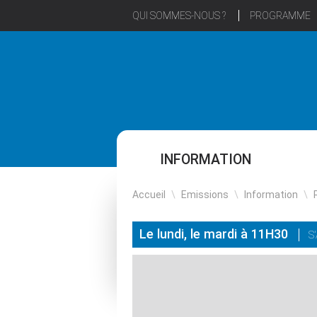
QUI SOMMES-NOUS ?
PROGRAMME
INFORMATION
Accueil
\
Emissions
\
Information
\
Le lundi, le mardi à 11H30
S