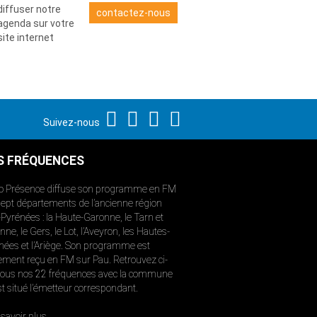
diffuser notre
contactez-nous
agenda sur votre
site internet
Suivez-nous
S FRÉQUENCES
o Présence diffuse son programme en FM
sept départements de l’ancienne région
-Pyrénées : la Haute-Garonne, le Tarn et
ne, le Gers, le Lot, l’Aveyron, les Hautes-
nées et l’Ariège. Son programme est
ement reçu en FM sur Pau. Retrouvez ci-
ous nos 22 fréquences avec la commune
st situé l’émetteur correspondant.
savoir plus