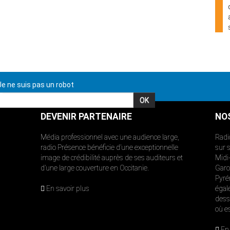
e ne suis pas un robot
DEVENIR PARTENAIRE
NO
Média professionnel avec une audience large,
Radi
radio Présence bénéficie d’une exceptionnelle
sur 
image de crédibilité auprès de ses auditeurs et
Midi
d’une large couverture en Occitanie.
Garon
Pyré
En savoir plus
égal
dess
où e
En 