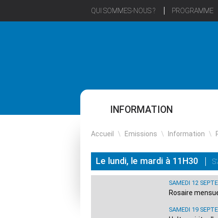
QUI SOMMES-NOUS ?
PROGRAMME
INFORMATION
Accueil
\
Emissions
\
Information
\
Le lundi, le mardi à 11H30
S
SAMEDI 12 SEPT
Rosaire mensuel
SAMEDI 19 SEPT