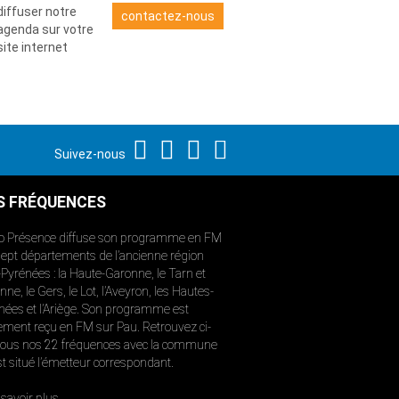
diffuser notre
contactez-nous
agenda sur votre
site internet
Suivez-nous
S FRÉQUENCES
o Présence diffuse son programme en FM
sept départements de l’ancienne région
-Pyrénées : la Haute-Garonne, le Tarn et
ne, le Gers, le Lot, l’Aveyron, les Hautes-
nées et l’Ariège. Son programme est
ement reçu en FM sur Pau. Retrouvez ci-
ous nos 22 fréquences avec la commune
st situé l’émetteur correspondant.
savoir plus