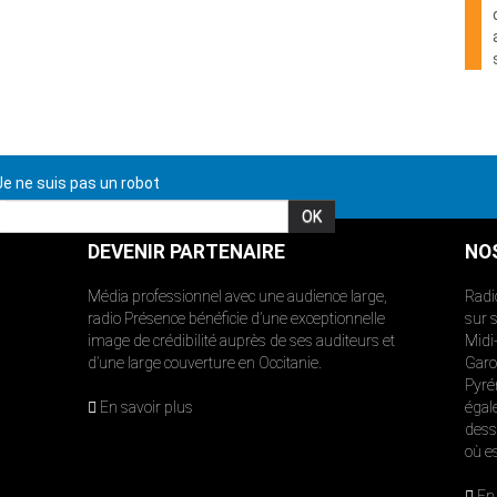
e ne suis pas un robot
DEVENIR PARTENAIRE
NO
Média professionnel avec une audience large,
Radi
radio Présence bénéficie d’une exceptionnelle
sur 
image de crédibilité auprès de ses auditeurs et
Midi
d’une large couverture en Occitanie.
Garon
Pyré
En savoir plus
égal
dess
où e
En 