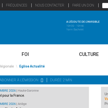
FRÉQUENCES
NOUS CONTACTER
FAIRE UN DON
A L'ÉCOUTE DE L'INVISIBLE
19H39 - 19H46
Yann Bachelet
FOI
CULTURE
Régionale
\
Eglise Actualité
'ABONNER À L'ÉMISSION
DURÉE 2 MIN
EMBRE 2026
| Haute-Garonne
Un
 pour la France.
Va
Pr
EMBRE 2026
| Ariège