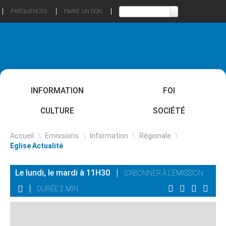
FRÉQUENCES
FAIRE UN DON
INFORMATION
FOI
CULTURE
SOCIÉTÉ
Accueil
\
Emissions
\
Information
\
Régionale
\
Eglise Actualité
Le lundi, le mardi à 11H30
S'ABONNER À L'ÉMISSION
DURÉE 2 MIN