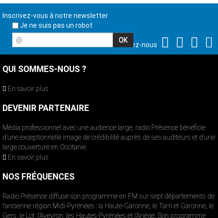
Inscrivez-vous à notre newsletter
Je ne suis pas un robot
@
Suivez-nous
QUI SOMMES-NOUS ?
En savoir plus
DEVENIR PARTENAIRE
Média professionnel avec une audience large, radio Présence bénéficie
d’une exceptionnelle image de crédibilité auprès de ses auditeurs et d’une
large couverture en Occitanie.
En savoir plus
NOS FRÉQUENCES
Radio Présence diffuse son programme en FM sur sept départements de
l’ancienne région Midi-Pyrénées : la Haute-Garonne, le Tarn et Garonne, le
Gers, le Lot, l’Aveyron, les Hautes-Pyrénées et l’Ariège. Son programme