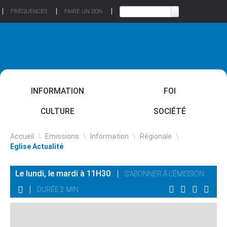
FRÉQUENCES
FAIRE UN DON
INFORMATION
FOI
CULTURE
SOCIÉTÉ
Accueil
\
Emissions
\
Information
\
Régionale
\
Eglise Actualité
Le lundi, le mardi à 11H30
S'ABONNER À L'ÉMISSION
DURÉE 2 MIN