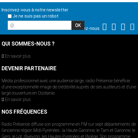
Inscrivez-vous à notre newsletter
Je ne suis pas un robot
@
Suivez-nous
QUI SOMMES-NOUS ?
En savoir plus
DEVENIR PARTENAIRE
Média professionnel avec une audience large, radio Présence bénéficie
d’une exceptionnelle image de crédibilité auprès de ses auditeurs et d’une
large couverture en Occitanie.
En savoir plus
NOS FRÉQUENCES
Radio Présence diffuse son programme en FM sur sept départements de
l’ancienne région Midi-Pyrénées : la Haute-Garonne, le Tarn et Garonne, le
Gers, le Lot, l’Aveyron, les Hautes-Pyrénées et l’Ariège. Son programme