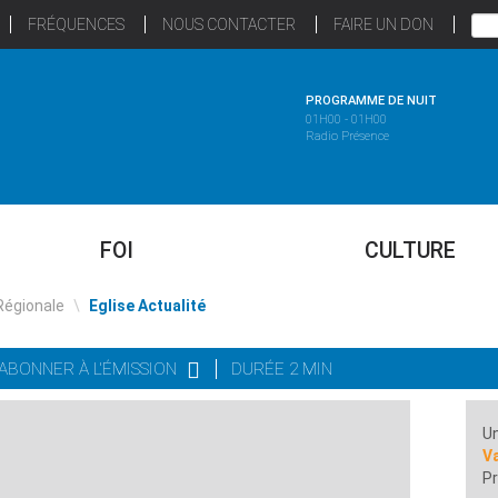
FRÉQUENCES
NOUS CONTACTER
FAIRE UN DON
PROGRAMME DE NUIT
01H00 - 01H00
Radio Présence
FOI
CULTURE
Régionale
\
Eglise Actualité
'ABONNER À L'ÉMISSION
DURÉE 2 MIN
Un
Va
Pr