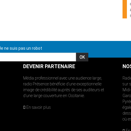
e ne suis pas un robot
DEVENIR PARTENAIRE
NO
Média professionnel avec une audience large,
Radi
radio Présence bénéficie d’une exceptionnelle
sur 
image de crédibilité auprès de ses auditeurs et
Midi
d’une large couverture en Occitanie.
Garon
Pyré
En savoir plus
égal
dess
où e
En 