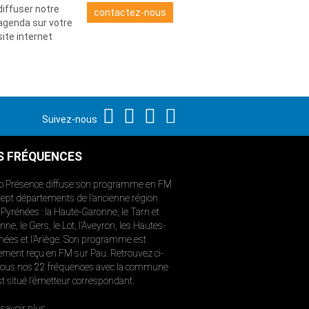
diffuser notre
contactez-nous
agenda sur votre
site internet
Suivez-nous
S FRÉQUENCES
o Présence diffuse son programme en FM
sept départements de l’ancienne région
-Pyrénées : la Haute-Garonne, le Tarn et
ne, le Gers, le Lot, l’Aveyron, les Hautes-
nées et l’Ariège. Son programme est
ement reçu en FM sur Pau. Retrouvez ci-
ous nos 22 fréquences avec la commune
st situé l’émetteur correspondant.
savoir plus