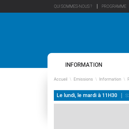
QUI SOMMES-NOUS ?
PROGRAMME
INFORMATION
Accueil
\
Emissions
\
Information
\
Le lundi, le mardi à 11H30
S