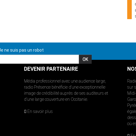
e ne suis pas un robot
DEVENIR PARTENAIRE
NO
Média professionnel avec une audience large,
Radi
radio Présence bénéficie d’une exceptionnelle
sur 
image de crédibilité auprès de ses auditeurs et
Midi
d’une large couverture en Occitanie.
Garon
Pyré
En savoir plus
égal
dess
où e
En 