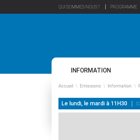
QUI SOMMES-NOUS ?
PROGRAMME
INFORMATION
Accueil
\
Emissions
\
Information
\
Le lundi, le mardi à 11H30
S