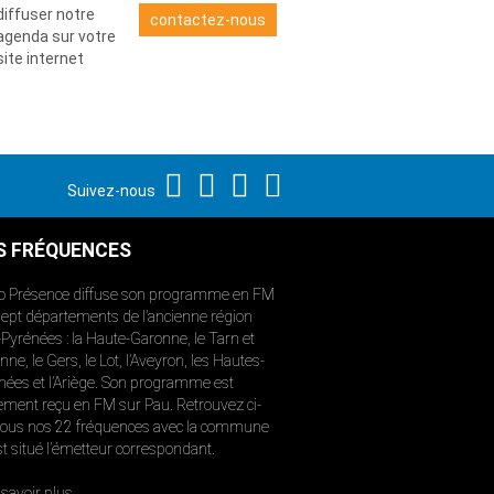
diffuser notre
contactez-nous
agenda sur votre
site internet
Suivez-nous
S FRÉQUENCES
o Présence diffuse son programme en FM
sept départements de l’ancienne région
-Pyrénées : la Haute-Garonne, le Tarn et
ne, le Gers, le Lot, l’Aveyron, les Hautes-
nées et l’Ariège. Son programme est
ement reçu en FM sur Pau. Retrouvez ci-
ous nos 22 fréquences avec la commune
st situé l’émetteur correspondant.
savoir plus