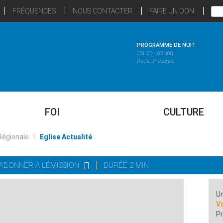
FRÉQUENCES
NOUS CONTACTER
FAIRE UN DON
PROGRAMME DE NUIT
03H00 - 03H00
Radio Présence
FOI
CULTURE
Régionale
\
Eglise Actualité
'ABONNER À L'ÉMISSION
DURÉE 2 MIN
Un
Va
Pr