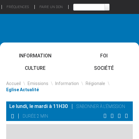
FRÉQUENCES
FAIRE UN DON
INFORMATION
FOI
CULTURE
SOCIÉTÉ
Accueil
\
Emissions
\
Information
\
Régionale
\
Eglise Actualité
Le lundi, le mardi à 11H30
S'ABONNER À L'ÉMISSION
DURÉE 2 MIN