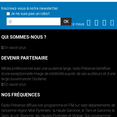
Inscrivez-vous à notre newsletter
Je ne suis pas un robot
@
Suivez-nous
QUI SOMMES-NOUS ?
En savoir plus
DEVENIR PARTENAIRE
Média professionnel avec une audience large, radio Présence bénéficie
d’une exceptionnelle image de crédibilité auprès de ses auditeurs et d’une
large couverture en Occitanie.
En savoir plus
NOS FRÉQUENCES
Radio Présence diffuse son programme en FM sur sept départements de
l’ancienne région Midi-Pyrénées : la Haute-Garonne, le Tarn et Garonne, le
Gers, le Lot, l’Aveyron, les Hautes-Pyrénées et l’Ariège. Son programme